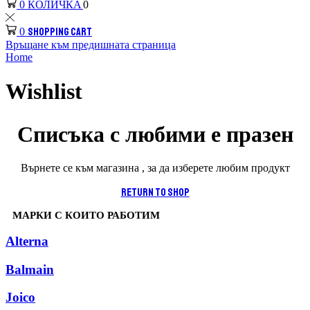
КОЛИЧКА
0
0
SHOPPING CART
0
Връщане към предишната страница
Home
Wishlist
Списъка с любими е празен
Върнете се към магазина , за да изберете любим продукт
Return To Shop
МАРКИ С КОИТО РАБОТИМ
Alterna
Balmain
Joico