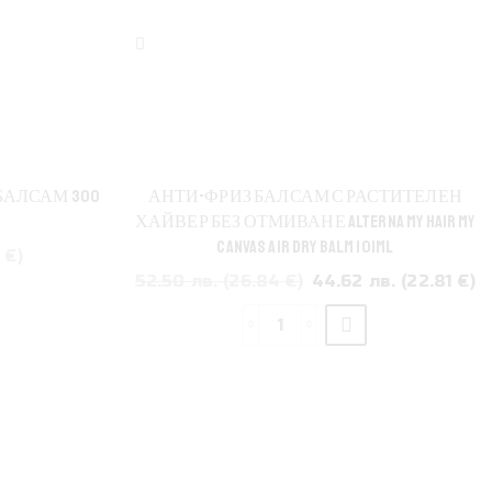
БАЛСАМ 300
АНТИ-ФРИЗ БАЛСАМ С РАСТИТЕЛЕН
ХАЙВЕР БЕЗ ОТМИВАНЕ ALTERNA MY HAIR MY
CANVAS AIR DRY BALM 101ML
 €)
52.50 лв. (26.84 €)
44.62 лв. (22.81 €)