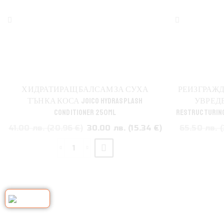
ХИДРАТИРАЩ БАЛСАМ ЗА СУХА
РЕИЗГРАЖД
ТЪНКА КОСА JOICO HYDRASPLASH
УВРЕДЕН
CONDITIONER 250ML
RESTRUCTURING
41.00 лв. (20.96 €)
30.00 лв. (15.34 €)
65.50 лв. (