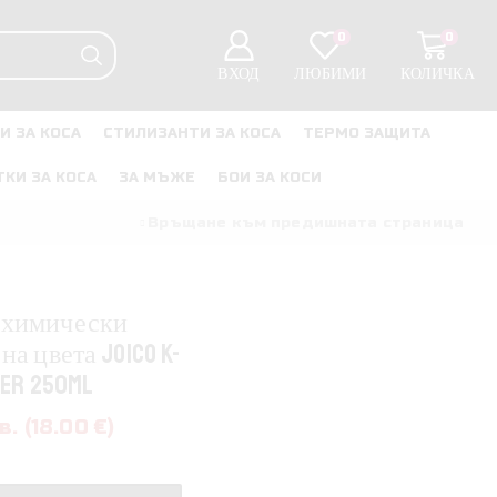
0
0
ВХОД
ЛЮБИМИ
КОЛИЧКА
И ЗА КОСА
СТИЛИЗАНТИ ЗА КОСА
ТЕРМО ЗАЩИТА
ТКИ ЗА КОСА
ЗА МЪЖЕ
БОИ ЗА КОСИ
Връщане към предишната страница
а химически
на цвета JOICO K-
ner 250ml
в. (18.00 €)