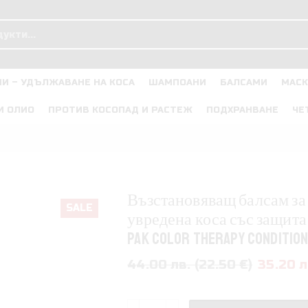
И – УДЪЛЖАВАНЕ НА КОСА
ШАМПОАНИ
БАЛСАМИ
МАСК
И ОЛИО
ПРОТИВ КОСОПАД И РАСТЕЖ
ПОДХРАНВАНЕ
ЧЕ
Възстановяващ балсам з
SALE
увредена коса със защита 
Pak Color Therapy Conditio
44.00 лв. (22.50 €)
35.20 л