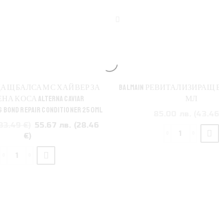
АЩ БАЛСАМ С ХАЙВЕР ЗА
BALMAIN РЕВИТАЛИЗИРАЩ 
А КОСА ALTERNA CAVIAR
МЛ
 BOND REPAIR CONDITIONER 250ML
85.00 лв. (43.46
33.49 €)
55.67 лв. (28.46
€)