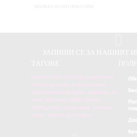
МАРКИ С КОИТО РАБОТИМ
ЗАПИШИ СЕ ЗА НАШИЯТ 
ТАГОВЕ
ПОЛЕ
Козметика за коса, шампоани,
Об
четки за коси, екстеншъни,
Би
кератинови кичури, терапии за
коса, Balmain, Milk_shake,
По
Wella, Коси за балове, евтини
по
цени, бърза доставка,
До
Вр