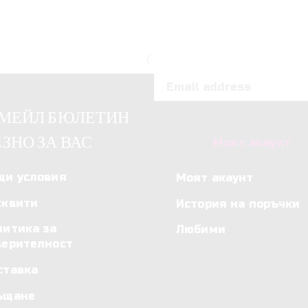
ИМЕЙЛ БЮЛЕТИН
ЗНО ЗА ВАС
Моят акаунт
щи условия
Моят акаунт
сквити
История на поръчки
литика за
Любими
верителност
ставка
ъщане