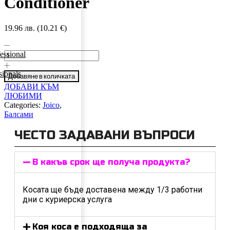
Conditioner
19.96 лв. (10.21 €)
essional
ionals
Добавяне в количката
ДОБАВИ КЪМ
ЛЮБИМИ
Categories:
Joico
,
Балсами
ЧЕСТО ЗАДАВАНИ ВЪПРОСИ
В какъв срок ще получа продукта?
Косата ще бъде доставена между 1/3 работни
дни с куриерска услуга
Коя коса е подходяща за