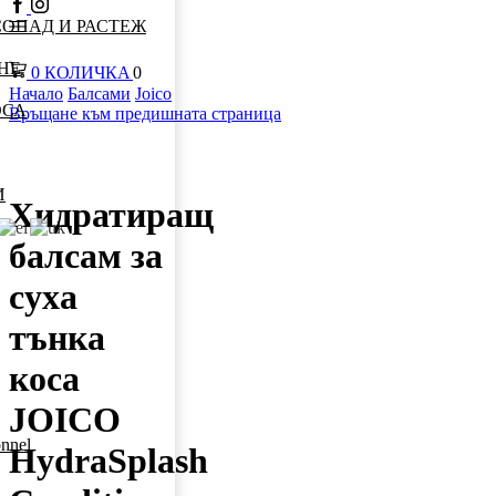
ОПАД И РАСТЕЖ
НЕ
КОЛИЧКА
0
0
Начало
Балсами
Joico
ОСА
Връщане към предишната страница
И
Хидратиращ
балсам за
суха
тънка
коса
JOICO
onnel
HydraSplash