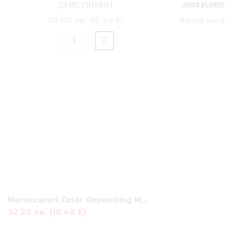
ДЕЙСТВИЯ В 1
JOICO BLONDE
30.00 лв. (15.34 €)
58.00 лв. (
количество
за
Paul
Mitchell
–
маска
за
коса
с
15
действия
в
1
Moroccanoil Color Depositing M...
32.23 лв. (16.48 €)