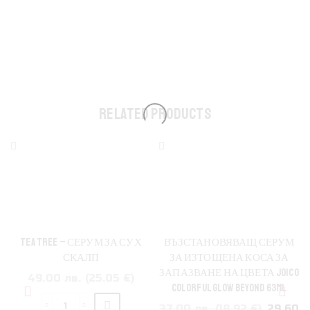
RELATED PRODUCTS
TEA TREE – СЕРУМ ЗА СУХ
ВЪЗСТАНОВЯВАЩ СЕРУМ
СКАЛП
ЗА ИЗТОЩЕНА КОСА ЗА
ЗАПАЗВАНЕ НА ЦВЕТА JOICO
49.00 лв. (25.05 €)
COLORFUL GLOW BEYOND 63ML
Original
37.00 лв. (18.92 €)
29.60