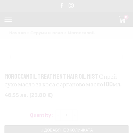
0
Начало
Серуми и олио
Moroccanoil
Moroccanoil Treatment Hair Oil Mist Спрей
сухо масло за коса с арганово масло 100мл.
46.55 лв. (23.80 €)
количество
за
Moroccanoil
ДОБАВЯНЕ В КОЛИЧКАТА