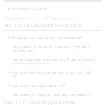
Treatment
Hair
ДОБАВИ КЪМ ЛЮБИМИ
Oil
Mist
Categories:
Moroccanoil
,
Серуми и олио
Спрей
ЧЕСТО ЗАДАВАНИ ВЪПРОСИ
сухо
масло
В какъв срок ще получа продукта?
за
коса
Коя коса е подходяща за дълготрайно
поставяне?
с
арганово
Какви са разликите между Европейската
масло
и Азиатската коса?
100мл.
Как да избера правилният цвят за себе
си?
Как да направим поръчка?
Как мога да закупя коса на изплащане?
ЧАСТ ОТ НАШИ ДОВОЛНИ