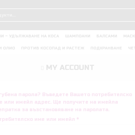
И – УДЪЛЖАВАНЕ НА КОСА
ШАМПОАНИ
БАЛСАМИ
МАСК
И ОЛИО
ПРОТИВ КОСОПАД И РАСТЕЖ
ПОДХРАНВАНЕ
ЧЕ
MY ACCOUNT
губена парола? Въведете Вашето потребителско
е или имейл адрес. Ще получите на имейла
епратка за възстановяване на паролата.
требителско име или имейл
*