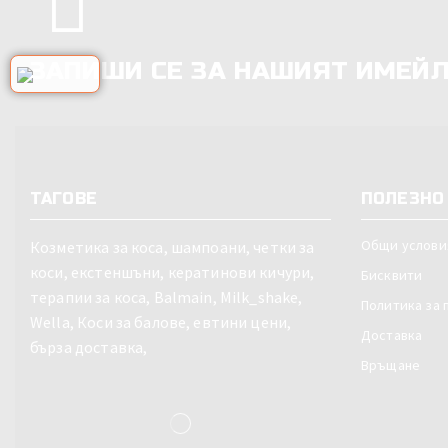
ЗАПИШИ СЕ ЗА НАШИЯТ ИМЕЙ
ТАГОВЕ
ПОЛЕЗНО 
Общи услови
Козметика за коса, шампоани, четки за
коси, екстеншъни, кератинови кичури,
Бисквити
терапии за коса, Balmain, Milk_shake,
Политика за 
Wella, Коси за балове, евтини цени,
Доставка
бърза доставка,
Връщане