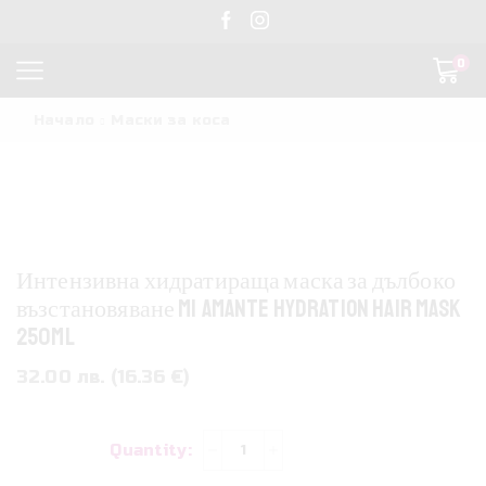
0
Начало
Маски за коса
Интензивна хидратираща маска за дълбоко
възстановяване Mi Amante Hydration Hair Mask
250ml
32.00 лв. (16.36 €)
количество
за