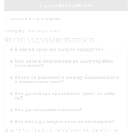
Интензивна
ДОБАВЯНЕ В КОЛИЧКАТА
хидратираща
маска
ДОБАВИ КЪМ ЛЮБИМИ
за
дълбоко
Category:
Маски за коса
възстановяване
ЧЕСТО ЗАДАВАНИ ВЪПРОСИ
Mi
В какъв срок ще получа продукта?
Amante
Hydration
Коя коса е подходяща за дълготрайно
поставяне?
Hair
Mask
Какви са разликите между Европейската
250ml
и Азиатската коса?
Как да избера правилният цвят за себе
си?
Как да направим поръчка?
Как мога да закупя коса на изплащане?
ЧАСТ ОТ НАШИ ДОВОЛНИ КЛИЕНТИ