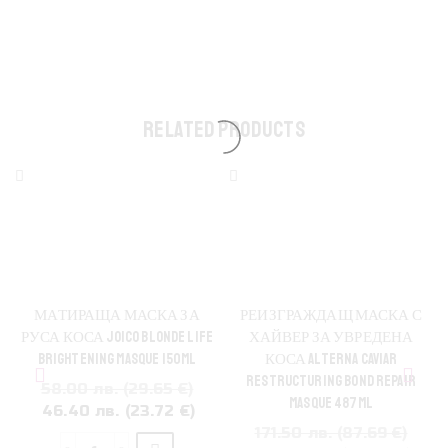
RELATED PRODUCTS
МАТИРАЩА МАСКА ЗА
РЕИЗГРАЖДАЩ МАСКА С
РУСА КОСА JOICO BLONDE LIFE
ХАЙВЕР ЗА УВРЕДЕНА
BRIGHTENING MASQUE 150ML
КОСА ALTERNA CAVIAR
RESTRUCTURING BOND REPAIR
58.00 лв. (29.65 €)
MASQUE 487ML
Original
Текущата
46.40 лв. (23.72 €)
price
цена
171.50 лв. (87.69 €)