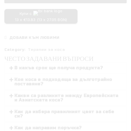
комплект
за
Купи с
тънки
13 x €13.83 (13 x 27.05 BGN)
коси
Moroccanoil
Hydrating
ДОБАВИ КЪМ ЛЮБИМИ
Category:
Терапии за коса
ЧЕСТО ЗАДАВАНИ ВЪПРОСИ
В какъв срок ще получа продукта?
Коя коса е подходяща за дълготрайно
поставяне?
Какви са разликите между Европейската
и Азиатската коса?
Как да избера правилният цвят за себе
си?
Как да направим поръчка?