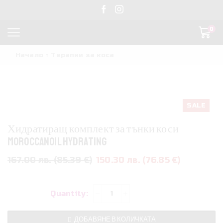
0
Начало
Терапии за коса
SALE
Хидратиращ комплект за тънки коси
Moroccanoil Hydrating
Original
Текущат
167.00 лв. (85.39 €)
150.30 лв. (76.85 €)
price
цена
was:
е:
количество
167.00 лв..
150.30 лв.
за
Хидратиращ
ДОБАВЯНЕ В КОЛИЧКАТА