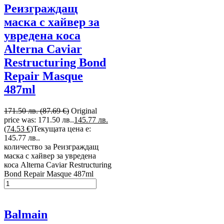
Реизграждащ
маска с хайвер за
увредена коса
Alterna Caviar
Restructuring Bond
Repair Masque
487ml
171.50 лв. (87.69 €)
Original
price was: 171.50 лв..
145.77 лв.
(74.53 €)
Текущата цена е:
145.77 лв..
количество за Реизграждащ
маска с хайвер за увредена
коса Alterna Caviar Restructuring
Bond Repair Masque 487ml
Balmain