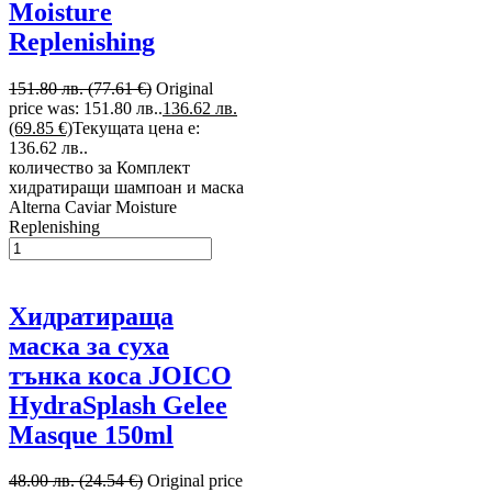
Moisture
Replenishing
151.80 лв. (77.61 €)
Original
price was: 151.80 лв..
136.62 лв.
(69.85 €)
Текущата цена е:
136.62 лв..
количество за Комплект
хидратиращи шампоан и маска
Alterna Caviar Moisture
Replenishing
Хидратираща
маска за суха
тънка коса JOICO
HydraSplash Gelee
Masque 150ml
48.00 лв. (24.54 €)
Original price