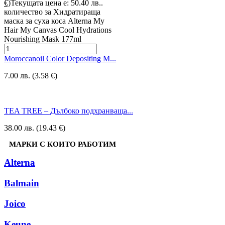
€)
Текущата цена е: 50.40 лв..
количество за Хидратираща
маска за суха коса Alterna My
Hair My Canvas Cool Hydrations
Nourishing Mask 177ml
Moroccanoil Color Depositing M...
7.00 лв. (3.58 €)
TEA TREE – Дълбоко подхранваща...
38.00 лв. (19.43 €)
МАРКИ С КОИТО РАБОТИМ
Alterna
Balmain
Joico
Keune