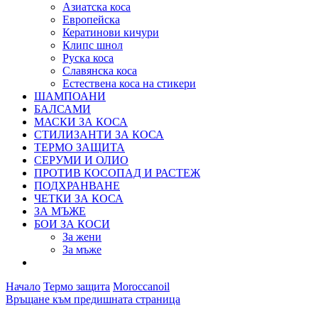
Азиатска коса
Европейска
Кератинови кичури
Клипс шнол
Руска коса
Славянска коса
Естествена коса на стикери
ШАМПОАНИ
БАЛСАМИ
МАСКИ ЗА КОСА
СТИЛИЗАНТИ ЗА КОСА
ТЕРМО ЗАЩИТА
СЕРУМИ И ОЛИО
ПРОТИВ КОСОПАД И РАСТЕЖ
ПОДХРАНВАНЕ
ЧЕТКИ ЗА КОСА
ЗА МЪЖЕ
БОИ ЗА КОСИ
За жени
За мъже
Начало
Термо защита
Moroccanoil
Връщане към предишната страница