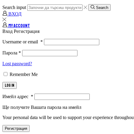
Search input
Search
ВХОД
MY ACCOUNT
Вход
Регистрация
Username or email
*
Парола
*
Lost password?
Remember Me
Log in
Имейл адрес
*
Ще получите Вашата парола на имейл
Your personal data will be used to support your experience throughout
Регистрация