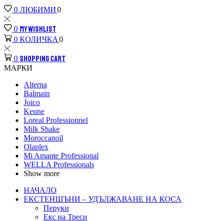
ЛЮБИМИ
0
0
MY WISHLIST
0
КОЛИЧКА
0
0
SHOPPING CART
0
МАРКИ
Alterna
Balmain
Joico
Keune
Loreal Рrofessionnel
Milk Shake
Moroccanoil
Olaplex
Mi Amante Professional
WELLA Professionals
Show more
НАЧАЛО
ЕКСТЕНШЪНИ – УДЪЛЖАВАНЕ НА КОСА
Перуки
Екс на Треси