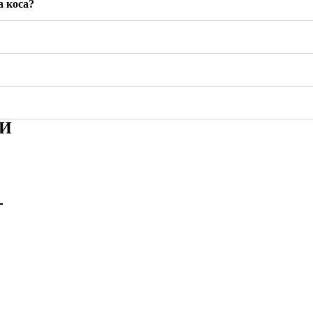
а коса?
ТИ