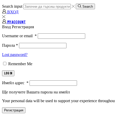
Search input
Search
ВХОД
MY ACCOUNT
Вход
Регистрация
Username or email
*
Парола
*
Lost password?
Remember Me
Log in
Имейл адрес
*
Ще получите Вашата парола на имейл
Your personal data will be used to support your experience throughout
Регистрация