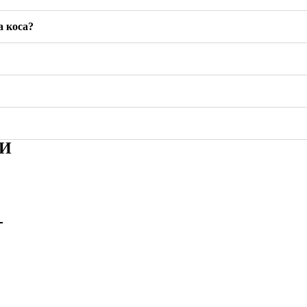
а коса?
ТИ