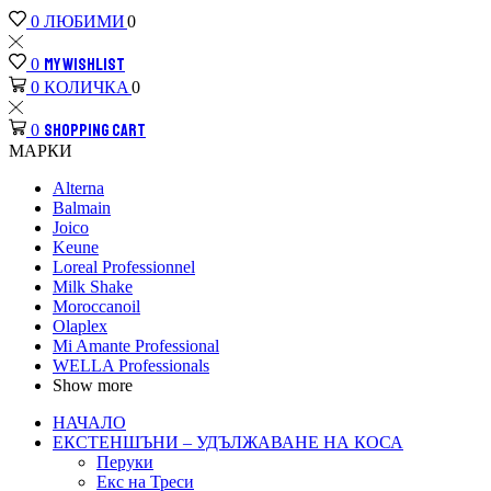
ЛЮБИМИ
0
0
MY WISHLIST
0
КОЛИЧКА
0
0
SHOPPING CART
0
МАРКИ
Alterna
Balmain
Joico
Keune
Loreal Рrofessionnel
Milk Shake
Moroccanoil
Olaplex
Mi Amante Professional
WELLA Professionals
Show more
НАЧАЛО
ЕКСТЕНШЪНИ – УДЪЛЖАВАНЕ НА КОСА
Перуки
Екс на Треси