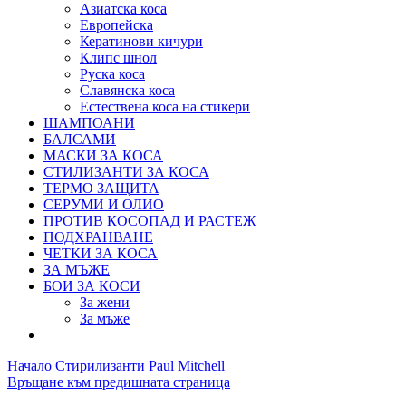
Азиатска коса
Европейска
Кератинови кичури
Клипс шнол
Руска коса
Славянска коса
Естествена коса на стикери
ШАМПОАНИ
БАЛСАМИ
МАСКИ ЗА КОСА
СТИЛИЗАНТИ ЗА КОСА
ТЕРМО ЗАЩИТА
СЕРУМИ И ОЛИО
ПРОТИВ КОСОПАД И РАСТЕЖ
ПОДХРАНВАНЕ
ЧЕТКИ ЗА КОСА
ЗА МЪЖЕ
БОИ ЗА КОСИ
За жени
За мъже
Начало
Стирилизанти
Paul Mitchell
Връщане към предишната страница