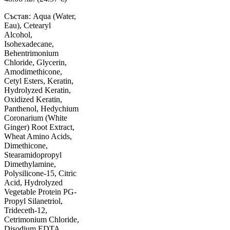
Състав: Aqua (Water,
Eau), Cetearyl
Alcohol,
Isohexadecane,
Behentrimonium
Chloride, Glycerin,
Amodimethicone,
Cetyl Esters, Keratin,
Hydrolyzed Keratin,
Oxidized Keratin,
Panthenol, Hedychium
Coronarium (White
Ginger) Root Extract,
Wheat Amino Acids,
Dimethicone,
Stearamidopropyl
Dimethylamine,
Polysilicone-15, Citric
Acid, Hydrolyzed
Vegetable Protein PG-
Propyl Silanetriol,
Trideceth-12,
Cetrimonium Chloride,
Disodium EDTA,