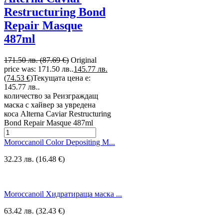
Restructuring Bond
Repair Masque
487ml
171.50 лв. (87.69 €)
Original
price was: 171.50 лв..
145.77 лв.
(74.53 €)
Текущата цена е:
145.77 лв..
количество за Реизграждащ
маска с хайвер за увредена
коса Alterna Caviar Restructuring
Bond Repair Masque 487ml
Moroccanoil Color Depositing M...
32.23 лв. (16.48 €)
Moroccanoil Хидратираща маска ...
63.42 лв. (32.43 €)