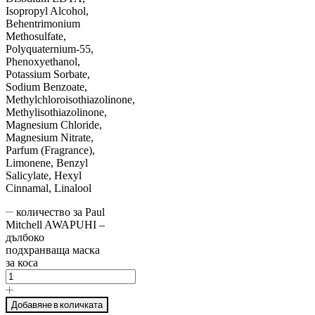
Isopropyl Alcohol,
Behentrimonium
Methosulfate,
Polyquaternium-55,
Phenoxyethanol,
Potassium Sorbate,
Sodium Benzoate,
Methylchloroisothiazolinone,
Methylisothiazolinone,
Magnesium Chloride,
Magnesium Nitrate,
Parfum (Fragrance),
Limonene, Benzyl
Salicylate, Hexyl
Cinnamal, Linalool
количество за Paul
Mitchell AWAPUHI –
дълбоко
подхранваща маска
за коса
Добавяне в количката