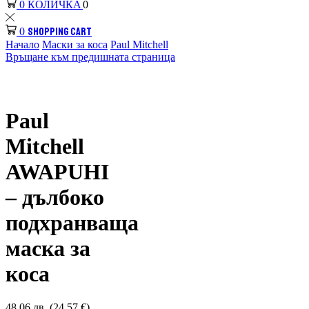
КОЛИЧКА
0
0
SHOPPING CART
0
Начало
Маски за коса
Paul Mitchell
Връщане към предишната страница
Paul
Mitchell
AWAPUHI
– дълбоко
подхранваща
маска за
коса
48.06 лв. (24.57 €)