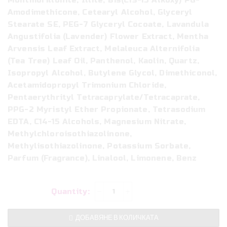
Montmorillonite, Illite, Bis(C13-15 Alkoxy) PG-
Amodimethicone, Cetearyl Alcohol, Glyceryl
Stearate SE, PEG-7 Glyceryl Cocoate, Lavandula
Angustifolia (Lavender) Flower Extract, Mentha
Arvensis Leaf Extract, Melaleuca Alternifolia
(Tea Tree) Leaf Oil, Panthenol, Kaolin, Quartz,
Isopropyl Alcohol, Butylene Glycol, Dimethiconol,
Acetamidopropyl Trimonium Chloride,
Pentaerythrityl Tetracaprylate/Tetracaprate,
PPG-2 Myristyl Ether Propionate, Tetrasodium
EDTA, C14-15 Alcohols, Magnesium Nitrate,
Methylchloroisothiazolinone,
Methylisothiazolinone, Potassium Sorbate,
Parfum (Fragrance), Linalool, Limonene, Benz
количество
за
TEA
ДОБАВЯНЕ В КОЛИЧКАТА
TREE