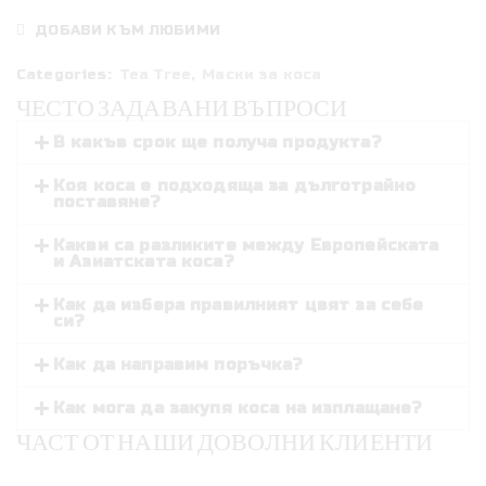
–
ДОБАВИ КЪМ ЛЮБИМИ
Дълбоко
подхранваща
Categories:
Tea Tree
,
Маски за коса
минерална
ЧЕСТО ЗАДАВАНИ ВЪПРОСИ
маска
В какъв срок ще получа продукта?
за
коса
Коя коса е подходяща за дълготрайно
поставяне?
Какви са разликите между Европейската
и Азиатската коса?
Как да избера правилният цвят за себе
си?
Как да направим поръчка?
Как мога да закупя коса на изплащане?
ЧАСТ ОТ НАШИ ДОВОЛНИ КЛИЕНТИ