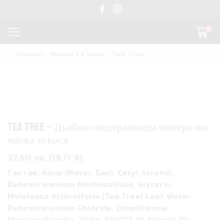
0
Начало
Маски за коса
Tea Tree
TEA TREE – Дълбоко подхранваща минерална
маска за коса
37.50 лв. (19.17 €)
Състав: Aqua (Water, Eau), Cetyl Alcohol,
Behentrimonium Methosulfate, Glycerin,
Melaleuca Alternifolia (Tea Tree) Leaf Water,
Behentrimonium Chloride, Dimethicone,