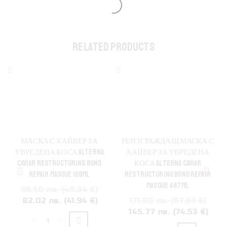
RELATED PRODUCTS
МАСКА С ХАЙВЕР ЗА
РЕИЗГРАЖДАЩ МАСКА С
УВРЕДЕНА КОСА ALTERNA
ХАЙВЕР ЗА УВРЕДЕНА
CAVIAR RESTRUCTURING BOND
КОСА ALTERNA CAVIAR
REPAIR MASQUE 169ML
RESTRUCTURING BOND REPAIR
MASQUE 487ML
96.50 лв. (49.34 €)
Original
Текущата
82.02 лв. (41.94 €)
171.50 лв. (87.69 €)
price
цена
Original
Тек
145.77 лв. (74.53 €)
was:
е:
price
цен
количество