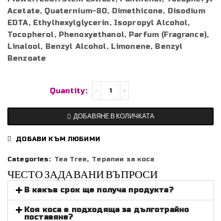
Acetate, Quaternium-80, Dimethicone, Disodium
EDTA, Ethylhexylglycerin, Isopropyl Alcohol,
Tocopherol, Phenoxyethanol, Parfum (Fragrance),
Linalool, Benzyl Alcohol, Limonene, Benzyl
Benzoate
количество
за
TEA
ДОБАВЯНЕ В КОЛИЧКАТА
TREE
–
ДОБАВИ КЪМ ЛЮБИМИ
Подхранващ
спрей
Categories:
Tea Tree
,
Терапии за коса
без
ЧЕСТО ЗАДАВАНИ ВЪПРОСИ
отмиване
В какъв срок ще получа продукта?
Коя коса е подходяща за дълготрайно
поставяне?