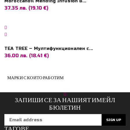
коса
Moroccanoil Mending Infusion В...
37.35 лв. (19.10 €)
TEA TREE – Мултифункционален с...
36.00 лв. (18.41 €)
МАРКИ С КОИТО РАБОТИМ
ЗАПИШИ СЕ ЗА НАШИЯТ ИМЕЙЛ
БЮЛЕТИН
ТАГОВЕ