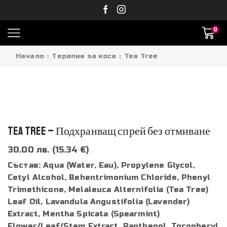
0
Начало
Терапии за коса
Tea Tree
TEA TREE – Подхранващ спрей без отмиване
30.00 лв. (15.34 €)
Състав: Aqua (Water, Eau), Propylene Glycol,
Cetyl Alcohol, Behentrimonium Chloride, Phenyl
Trimethicone, Melaleuca Alternifolia (Tea Tree)
Leaf Oil, Lavandula Angustifolia (Lavender)
Extract, Mentha Spicata (Spearmint)
Flower/Leaf/Stem Extract, Panthenol, Tocopheryl