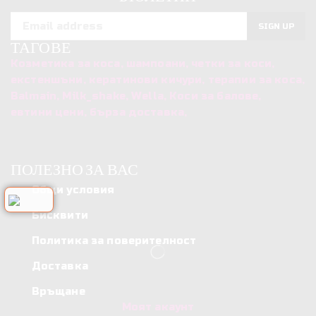
147
250ml
мл
ТАГОВЕ
Козметика за коса, шампоани, четки за коси,
екстеншъни, кератинови кичури, терапии за коса,
Balmain, Milk_shake, Wella, Коси за балове,
евтини цени, бърза доставка,
ПОЛЕЗНО ЗА ВАС
Общи условия
Бисквити
Политика за поверителност
Доставка
Връщане
Моят акаунт