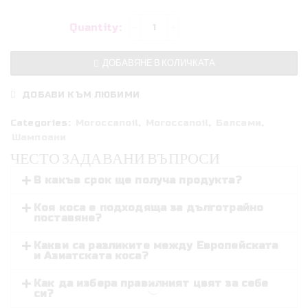
количество
за
Moroccanoil
ДОБАВЯНЕ В КОЛИЧКАТА
Hydra
Duo
ДОБАВИ КЪМ ЛЮБИМИ
Комплект
шампоан
Categories:
Moroccanoil
,
Moroccanoil
,
Балсами
,
Шампоани
и
балсам
ЧЕСТО ЗАДАВАНИ ВЪПРОСИ
за
В какъв срок ще получа продукта?
хидратиране
на
Коя коса е подходяща за дълготрайно
поставяне?
всеки
тип
Какви са разликите между Европейската
коса
и Азиатската коса?
2x500ml
Как да избера правилният цвят за себе
си?