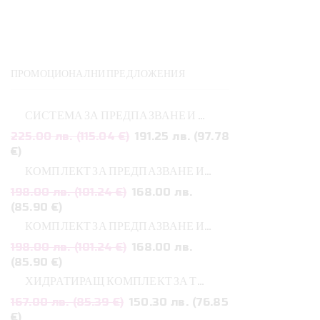
S
з
н
ПРОМОЦИОНАЛНИ ПРЕДЛОЖЕНИЯ
к
СИСТЕМА ЗА ПРЕДПАЗВАНЕ И ВЪЗСТАНОВЯВАНЕ НА КОСАТА ПРИ БОЯДИСВАНЕ OLAPLEX TRAVELING STYLING KIT
Original
225.00 лв. (115.04 €)
191.25 лв. (97.78
Текущата
price
€)
цена
was:
КОМПЛЕКТ ЗА ПРЕДПАЗВАНЕ И ВЪЗСТАНОВЯВАНЕ НА КОСАТА СЛЕД БОЯДИСВАНЕ OLAPLEX N4 N5 N7
е:
225.00 лв..
Original
198.00 лв. (101.24 €)
168.00 лв.
191.25 лв..
Текущата
price
(85.90 €)
цена
was:
КОМПЛЕКТ ЗА ПРЕДПАЗВАНЕ И ВЪЗСТАНОВЯВАНЕ НА КОСАТА СЛЕД БОЯДИСВАНЕ OLAPLEX N4 N5 N6
е:
198.00 лв..
Original
198.00 лв. (101.24 €)
168.00 лв.
168.00 лв..
Текущата
price
(85.90 €)
цена
was:
ХИДРАТИРАЩ КОМПЛЕКТ ЗА ТЪНКИ КОСИ MOROCCANOIL HYDRATING
е:
198.00 лв..
Original
167.00 лв. (85.39 €)
150.30 лв. (76.85
168.00 лв..
Текущата
price
€)