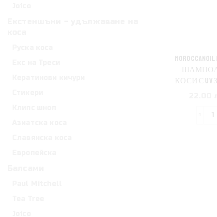
D
Joico
Екстеншъни - удължаване на
С
коса
з
Руска коса
р
MOROCCANOIL
Екс на Треси
к
ШАМПОА
Кератинови кичури
с
КОСИ С UV
Стикери
22.00 л
Клипс шнол
2
Азиатска коса
з
Славянска коса
M
D
Европейска
Балсами
С
Paul Mitchell
з
Tea Tree
Joico
к