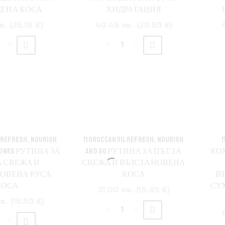
оса
на
ЕНА КОСА
ХИДРАТАЦИЯ
всеки
в. (26.18 €)
40.46 лв. (20.69 €)
рганово
тип
масло
коса
количество
количество
2x500ml
а
за
oroccanoil
Moroccanoil
ydration
On
pring
The
et
Go
Комплект
Beau
а
Hydration
хидратация
Travel
REFRESH, NOURISH
MOROCCANOIL REFRESH, NOURISH
M
а
Set
 TONES РУТИНА ЗА
AND GO РУТИНА ЗА ПЪТ ЗА
КО
уха
Промо
А СВЕЖА И
СВЕЖА И ВЪЗСТАНОВЕНА
изтощена
комплект
ОВЕНА РУСА
КОСА
В
оса
за
КОСА
СУ
31.00 лв. (15.85 €)
път
в. (16.50 €)
за
количество
хидратация