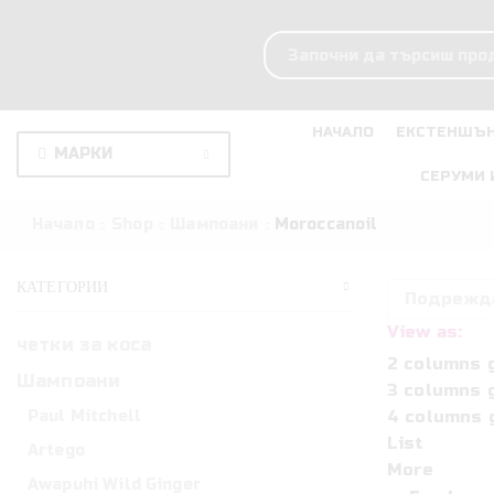
НАЧАЛО
ЕКСТЕНШЪН
МАРКИ
СЕРУМИ 
Начало
Shop
Шампоани
Moroccanoil
КАТЕГОРИИ
View as:
четки за коса
2 columns 
Шампоани
3 columns 
Paul Mitchell
4 columns 
List
Artego
More
Awapuhi Wild Ginger