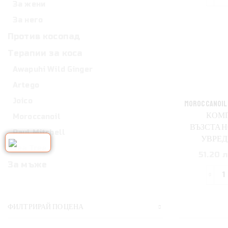
За жени
з
За него
M
R
Против косопад
N
Терапии за коса
a
Awapuhi Wild Ginger
L
Artego
Joico
Р
MOROCCANOIL 
з
КОМП
Moroccanoil
ВЪЗСТАН
Paul Mitchell
з
УВРЕД
Tea Tree
51.20 л
За мъже
в
р
з
к
M
ФИЛТРИРАЙ ПО ЦЕНА
R
S