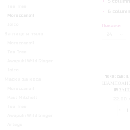
5 column
Tea Tree
6 column
Moroccanoil
Joico
Покажи
Products
За лице и тяло
per
Moroccanoil
page
Tea Tree
Awapuhi Wild Ginger
Joico
MOROCCANOIL
Маски за коса
ШАМПОАН З
Moroccanoil
UV ЗАЩ
Paul Mitchell
22.00 л
Tea Tree
Awapuhi Wild Ginger
з
Artego
M