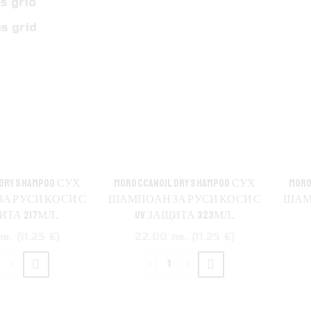
s grid
s grid
 DRY SHAMPOO СУХ
MOROCCANOIL DRY SHAMPOO СУХ
MORO
А РУСИ КОСИ С
ШАМПОАН ЗА РУСИ КОСИ С
ШАМП
ИТА 217МЛ.
UV ЗАЩИТА 323МЛ.
в. (11.25 €)
22.00 лв. (11.25 €)
количество
количество
а
за
oroccanoil
Moroccanoil