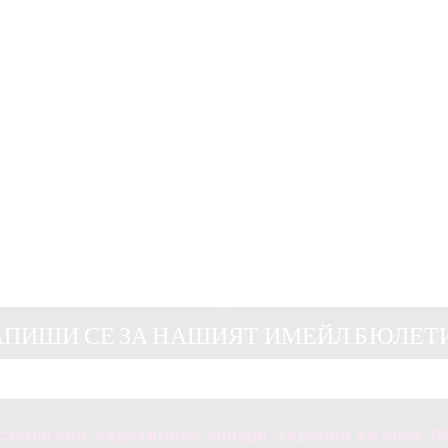
АПИШИ СЕ ЗА НАШИЯТ ИМЕЙЛ БЮЛЕТ
стеншъни, кератинови кичури, терапии за коса, Bal