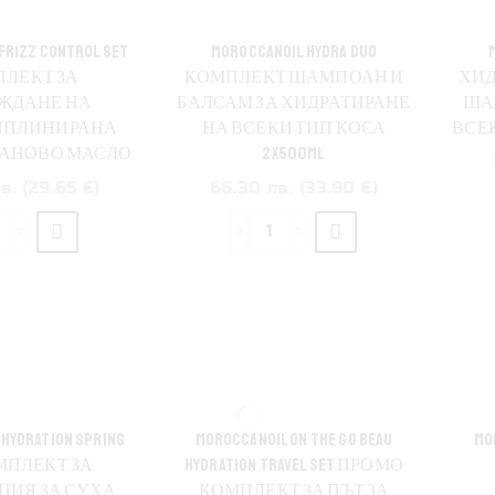
с
UV
UV
FRIZZ CONTROL SET
MOROCCANOIL HYDRA DUO
защита
защита
ЛЕКТ ЗА
КОМПЛЕКТ ШАМПОАН И
ХИД
323мл
62мл.
ЖДАНЕ НА
БАЛСАМ ЗА ХИДРАТИРАНЕ
ША
ИПЛИНИРАНА
НА ВСЕКИ ТИП КОСА
ВСЕК
ГАНОВО МАСЛО
2X500ML
в. (29.65 €)
66.30 лв. (33.90 €)
количество
количество
а
за
oroccanoil
Moroccanoil
rizz
Hydra
ontrol
Duo
et
Комплект
Комплект
шампоан
а
и
изглаждане
балсам
HYDRATION SPRING
MOROCCANOIL ON THE GO BEAU
MO
а
за
МПЛЕКТ ЗА
HYDRATION TRAVEL SET ПРОМО
недисциплинирана
хидратиране
ЦИЯ ЗА СУХА
КОМПЛЕКТ ЗА ПЪТ ЗА