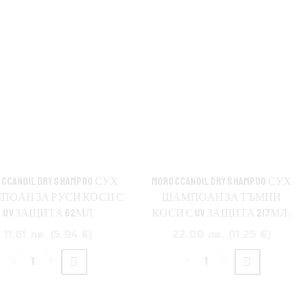
CCANOIL DRY SHAMPOO СУХ
MOROCCANOIL DRY SHAMPOO СУХ
ОАН ЗА РУСИ КОСИ С
ШАМПОАН ЗА ТЪМНИ
UV ЗАЩИТА 62МЛ
КОСИ С UV ЗАЩИТА 217МЛ.
11.61 лв. (5.94 €)
22.00 лв. (11.25 €)
количество
количество
за
за
Moroccanoil
Moroccanoil