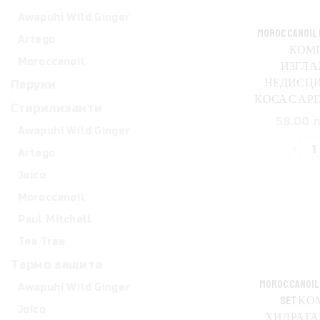
с
Awapuhi Wild Ginger
MOROCCANOIL 
Artego
КОМП
Moroccanoil
ИЗГЛА
НЕДИСЦ
Перуки
КОСА С АР
Стирилизанти
58.00 л
Awapuhi Wild Ginger
Artego
з
Joico
M
Moroccanoil
F
C
Paul Mitchell
S
Tea Tree
Термо защита
з
MOROCCANOIL 
Awapuhi Wild Ginger
н
SET КО
Joico
ХИДРАТА