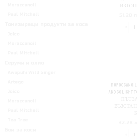
к
Moroccanoil
ИЗТОЩ
с
Paul Mitchell
51.20 л
а
Тонизиращи продукти за коса
Joico
з
Moroccanoil
M
H
Paul Mitchell
S
Серуми и олио
S
Awapuhi Wild Ginger
з
Artego
MOROCCANOIL 
з
AND GO LIGHT
Joico
с
ПЪТ З
Moroccanoil
ВЪЗСТАН
Paul Mitchell
к
Tea Tree
32.28 л
Бои за коси