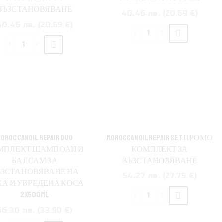
коса
ВЪЗСТАНОВЯВАНЕ
40.46 лв. (20.69 €)
2Х250мл.
40.46 лв. (20.69 €)
количество
за
количество
Moroccanoil
за
On
Moroccanoil
The
On
Go
The
Beau
Go
Volume
Beau
Set
Repair
Промо
Set
OROCCANOIL REPAIR DUO
MOROCCANOIL REPAIR SET ПРОМО
травел
Травел
МПЛЕКТ ШАМПОАН И
КОМПЛЕКТ ЗА
комплект
комплект
БАЛСАМ ЗА
ВЪЗСТАНОВЯВАНЕ
за
за
ЪЗСТАНОВЯВАНЕ НА
54.27 лв. (27.75 €)
обем
възстановяване
ХА И УВРЕДЕНА КОСА
2X500ML
количество
66.30 лв. (33.90 €)
за