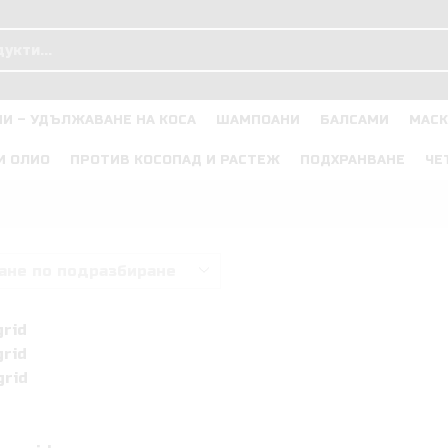
Search
input
И – УДЪЛЖАВАНЕ НА КОСА
ШАМПОАНИ
БАЛСАМИ
МАСК
И ОЛИО
ПРОТИВ КОСОПАД И РАСТЕЖ
ПОДХРАНВАНЕ
ЧЕ
grid
grid
grid