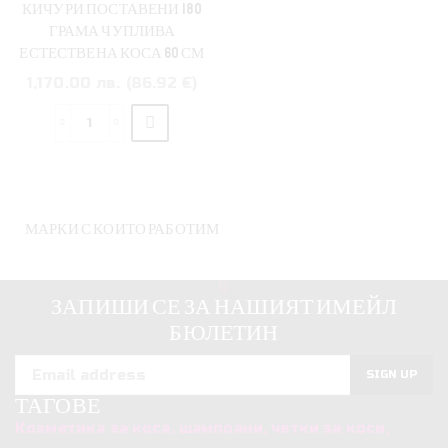
РЪЧНО
КИЧУРИ ПОСТАВЕНИ 180
ИЗРАБОТЕНИ
ГРАМА ЧУПЛИВА
60СМ
ЕСТЕСТВЕНА КОСА 60 СМ
1,170.00 лв. (86.92 €)
количество
за
УДЪЛЖАВАНЕ
НА
КОСА
МАРКИ С КОИТО РАБОТИМ
С
МИКРО
КЕРАТИНОВИ
ЗАПИШИ СЕ ЗА НАШИЯТ ИМЕЙЛ
КИЧУРИ
БЮЛЕТИН
ПОСТАВЕНИ
180
ГРАМА
ЧУПЛИВА
ТАГОВЕ
ЕСТЕСТВЕНА
Козметика за коса, шампоани, четки за коси,
КОСА