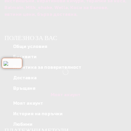
екстеншъни, кератинови кичури, терапии за коса,
60
Balmain, Milk_shake, Wella, Коси за балове,
СМ
евтини цени, бърза доставка,
ПОЛЕЗНО ЗА ВАС
Общи условия
Бисквити
Политика за поверителност
Доставка
Връщане
Моят акаунт
Моят акаунт
История на поръчки
Любими
ПЛАТЕЖНИ МЕТОДИ