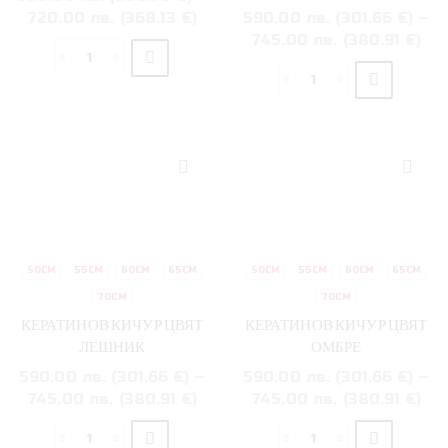
multiple
has
720.00 лв. (368.13 €)
590.00 лв. (301.66 €)
–
variants.
multiple
745.00 лв. (380.91 €)
The
variants.
количество
options
The
за
количество
may be
options
КЕРАТИНОВ
за
chosen
may be
КИЧУР
КЕРАТИНОВ
on the
chosen
КИЧУР
product
on the
СВЕТЛО
page
product
РУСО
page
50СМ
55СМ
60СМ
65СМ
50СМ
55СМ
60СМ
65СМ
70СМ
70СМ
This
This
КЕРАТИНОВ КИЧУР ЦВЯТ
КЕРАТИНОВ КИЧУР ЦВЯТ
product
product
ЛЕШНИК
ОМБРЕ
has
has
590.00 лв. (301.66 €)
–
590.00 лв. (301.66 €)
–
multiple
multiple
745.00 лв. (380.91 €)
745.00 лв. (380.91 €)
variants.
variants.
The
The