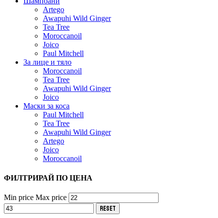
Шампоани
Artego
Awapuhi Wild Ginger
Tea Tree
Moroccanoil
Joico
Paul Mitchell
За лице и тяло
Moroccanoil
Tea Tree
Awapuhi Wild Ginger
Joico
Маски за коса
Paul Mitchell
Tea Tree
Awapuhi Wild Ginger
Artego
Joico
Moroccanoil
ФИЛТРИРАЙ ПО ЦЕНА
Min price
Max price
Reset