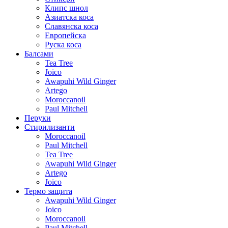
Клипс шнол
Азиатска коса
Славянска коса
Европейска
Руска коса
Балсами
Tea Tree
Joico
Awapuhi Wild Ginger
Artego
Moroccanoil
Paul Mitchell
Перуки
Стирилизанти
Moroccanoil
Paul Mitchell
Tea Tree
Awapuhi Wild Ginger
Artego
Joico
Термо защита
Awapuhi Wild Ginger
Joico
Moroccanoil
Paul Mitchell