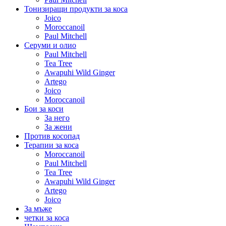
Тонизиращи продукти за коса
Joico
Moroccanoil
Paul Mitchell
Серуми и олио
Paul Mitchell
Tea Tree
Awapuhi Wild Ginger
Artego
Joico
Moroccanoil
Бои за коси
За него
За жени
Против косопад
Терапии за коса
Moroccanoil
Paul Mitchell
Tea Tree
Awapuhi Wild Ginger
Artego
Joico
За мъже
четки за коса