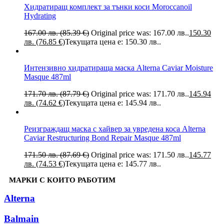
Хидратиращ комплект за тънки коси Moroccanoil
Hydrating
167.00 лв. (85.39 €)
Original price was: 167.00 лв..
150.30
лв. (76.85 €)
Текущата цена е: 150.30 лв..
Интензивно хидратираща маска Alterna Caviar Moisture
Masque 487ml
171.70 лв. (87.79 €)
Original price was: 171.70 лв..
145.94
лв. (74.62 €)
Текущата цена е: 145.94 лв..
Реизграждащ маска с хайвер за увредена коса Alterna
Caviar Restructuring Bond Repair Masque 487ml
171.50 лв. (87.69 €)
Original price was: 171.50 лв..
145.77
лв. (74.53 €)
Текущата цена е: 145.77 лв..
МАРКИ С КОИТО РАБОТИМ
Alterna
Balmain