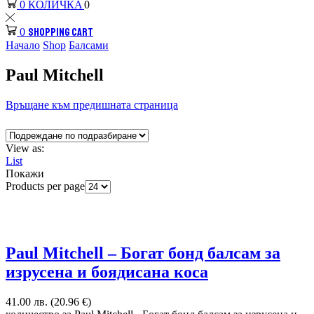
КОЛИЧКА
0
0
SHOPPING CART
0
Начало
Shop
Балсами
Paul Mitchell
Връщане към предишната страница
View as:
List
Покажи
Products per page
Paul Mitchell – Богат бонд балсам за
изрусена и боядисана коса
41.00 лв. (20.96 €)