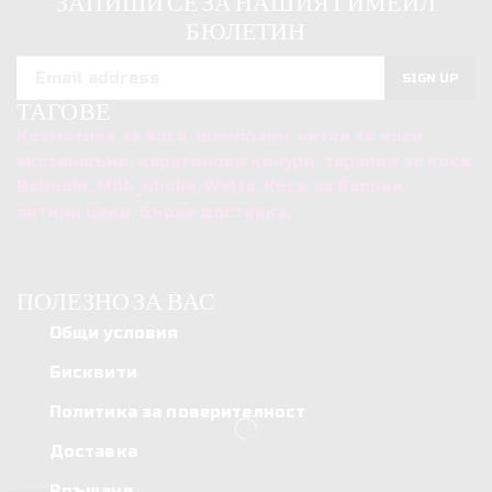
ЗАПИШИ СЕ ЗА НАШИЯТ ИМЕЙЛ
K-
JOICO
БЮЛЕТИН
Pak
HydraSplash
Hydrator
Gelee
Intense
Masque
Treatment
ТАГОВЕ
Козметика за коса, шампоани, четки за коси,
екстеншъни, кератинови кичури, терапии за коса,
Balmain, Milk_shake, Wella, Коси за балове,
евтини цени, бърза доставка,
ПОЛЕЗНО ЗА ВАС
Общи условия
Бисквити
Политика за поверителност
Доставка
Връщане