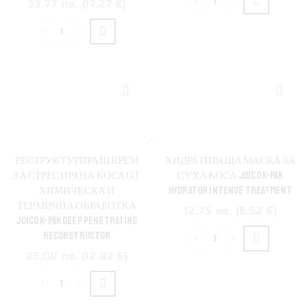
33.77 лв. (17.27 €)
количество
за
количество
Матираща
за
маска
Маска
за
с
руса
кератин
коса
за
JOICO
възстановяване
Blonde
и
Life
защита
Brightening
РЕСТРУКТУРИРАЩ КРЕМ
ХИДРАТИРАЩА МАСКА ЗА
на
Masque
ЗА СТРЕСИРАНА КОСА ОТ
СУХА КОСА JOICO K-PAK
третирана
ХИМИЧЕСКА И
HYDRATOR INTENSE TREATMENT
и
ТЕРМИЧНА ОБРАБОТКА
12.75 лв. (6.52 €)
изтощена
JOICO K-PAK DEEP PENETRATING
коса
RECONSTRUCTOR
количество
Joico
25.08 лв. (12.82 €)
за
Defy
Хидратираща
Damage
количество
маска
Masque
за
за