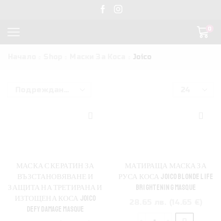
0
Начало
Shop
Маски За Коса
Joico
Products
per
page
МАСКА С КЕРАТИН ЗА
МАТИРАЩА МАСКА ЗА
ВЪЗСТАНОВЯВАНЕ И
РУСА КОСА JOICO BLONDE LIFE
ЗАЩИТА НА ТРЕТИРАНА И
BRIGHTENING MASQUE
ИЗТОЩЕНА КОСА JOICO
28.65 лв. (14.65 €)
DEFY DAMAGE MASQUE