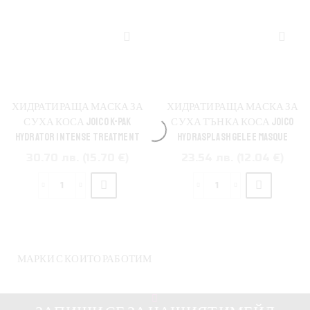
Реструктуриращ
суха
крем
коса
за
JOICO
стресирана
K-
коса
Pak
от
Hydrator
химическа
Intense
ХИДРАТИРАЩА МАСКА ЗА
ХИДРАТИРАЩА МАСКА ЗА
и
Treatment
СУХА КОСА JOICO K-PAK
СУХА ТЪНКА КОСА JOICO
термична
HYDRATOR INTENSE TREATMENT
HYDRASPLASH GELEE MASQUE
обработка
30.70 лв. (15.70 €)
23.54 лв. (12.04 €)
JOICO
K-
количество
количество
Pak
за
за
Deep
Хидратираща
Хидратираща
Penetrating
маска
маска
Reconstructor
за
за
МАРКИ С КОИТО РАБОТИМ
суха
суха
коса
тънка
JOICO
коса