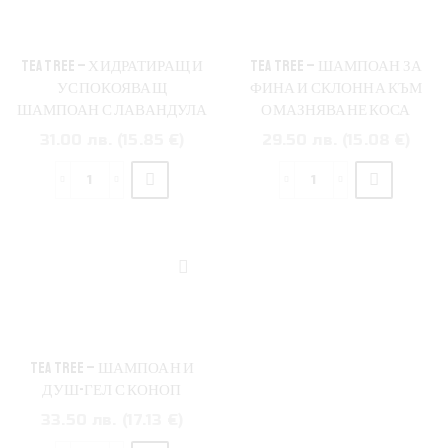
TEA TREE – ХИДРАТИРАЩ И
TEA TREE – ШАМПОАН ЗА
УСПОКОЯВАЩ
ФИНА И СКЛОННА КЪМ
ШАМПОАН С ЛАВАНДУЛА
ОМАЗНЯВАНЕ КОСА
31.00 лв. (15.85 €)
29.50 лв. (15.08 €)
TEA TREE – ШАМПОАН И
ДУШ-ГЕЛ С КОНОП
33.50 лв. (17.13 €)