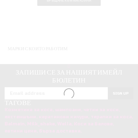
ВРЪЩАНЕ КЪМ МАГАЗИНА
МАРКИ С КОИТО РАБОТИМ
ЗАПИШИ СЕ ЗА НАШИЯТ ИМЕЙЛ
БЮЛЕТИН
ТАГОВЕ
Козметика за коса, шампоани, четки за коси,
екстеншъни, кератинови кичури, терапии за коса,
Balmain, Milk_shake, Wella, Коси за балове,
евтини цени, бърза доставка,