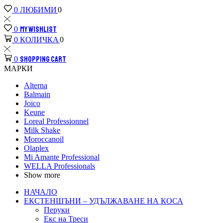
ЛЮБИМИ
0
0
MY WISHLIST
0
КОЛИЧКА
0
0
SHOPPING CART
0
МАРКИ
Alterna
Balmain
Joico
Keune
Loreal Рrofessionnel
Milk Shake
Moroccanoil
Olaplex
Mi Amante Professional
WELLA Professionals
Show more
НАЧАЛО
ЕКСТЕНШЪНИ – УДЪЛЖАВАНЕ НА КОСА
Перуки
Екс на Треси