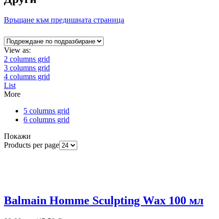
Връщане към предишната страница
View as:
2 columns grid
3 columns grid
4 columns grid
List
More
5 columns grid
6 columns grid
Покажи
Products per page
Balmain Homme Sculpting Wax 100 мл