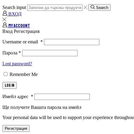
Search input
Search
ВХОД
MY ACCOUNT
Вход
Регистрация
Username or email
*
Парола
*
Lost password?
Remember Me
Log in
Имейл адрес
*
Ще получите Вашата парола на имейл
Your personal data will be used to support your experience throughout
Регистрация